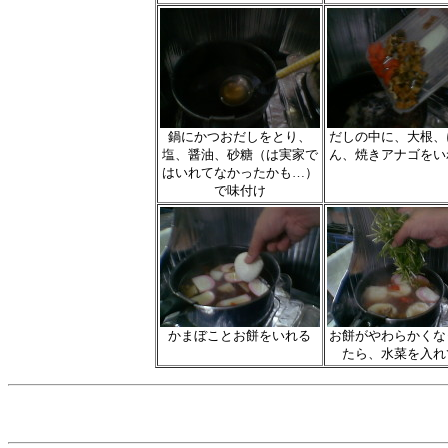
鍋にかつおだしをとり、
だしの中に、大根、
塩、醤油、砂糖（は実家で
ん、焼きアナゴをい
はいれてなかったかも…）
で味付け
かまぼことお餅をいれる
お餅がやわらかくな
たら、水菜を入れ